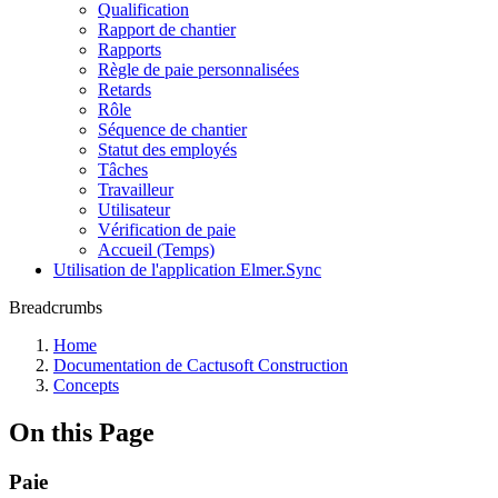
Qualification
Rapport de chantier
Rapports
Règle de paie personnalisées
Retards
Rôle
Séquence de chantier
Statut des employés
Tâches
Travailleur
Utilisateur
Vérification de paie
Accueil (Temps)
Utilisation de l'application Elmer.Sync
Breadcrumbs
Home
Documentation de Cactusoft Construction
Concepts
On this Page
Paie