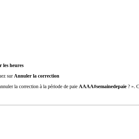
r les heures
uez sur
Annuler la correction
nnuler la correction à la période de paie
AAAA#semainedepaie
? ». 