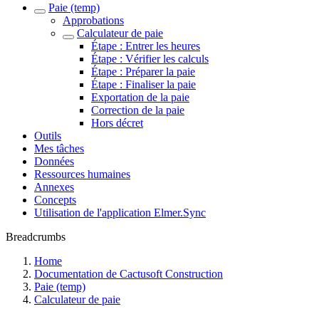
Paie (temp)
Approbations
Calculateur de paie
Étape : Entrer les heures
Étape : Vérifier les calculs
Étape : Préparer la paie
Étape : Finaliser la paie
Exportation de la paie
Correction de la paie
Hors décret
Outils
Mes tâches
Données
Ressources humaines
Annexes
Concepts
Utilisation de l'application Elmer.Sync
Breadcrumbs
Home
Documentation de Cactusoft Construction
Paie (temp)
Calculateur de paie