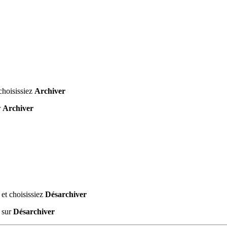
 choisissiez
Archiver
r
Archiver
 et choisissiez
Désarchiver
t sur
Désarchiver