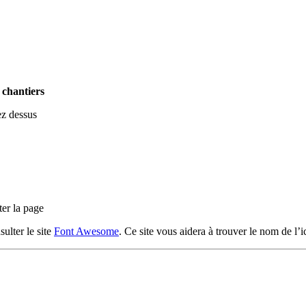
 chantiers
ez dessus
ter la page
ulter le site
Font Awesome
. Ce site vous aidera à trouver le nom de l’i