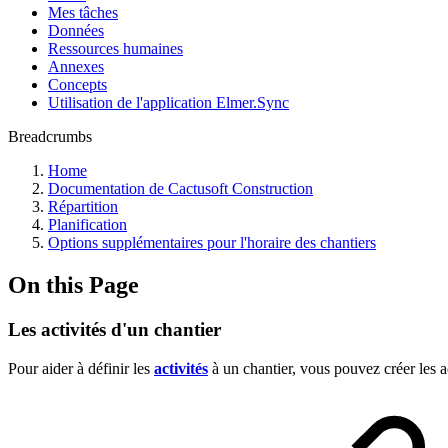
Mes tâches
Données
Ressources humaines
Annexes
Concepts
Utilisation de l'application Elmer.Sync
Breadcrumbs
Home
Documentation de Cactusoft Construction
Répartition
Planification
Options supplémentaires pour l'horaire des chantiers
On this Page
Les activités d'un chantier
Pour aider à définir les
activités
à un chantier, vous pouvez créer les a