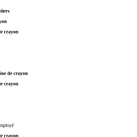
tiers
ayon
de crayon
ône de crayon
de crayon
employé
de crayon