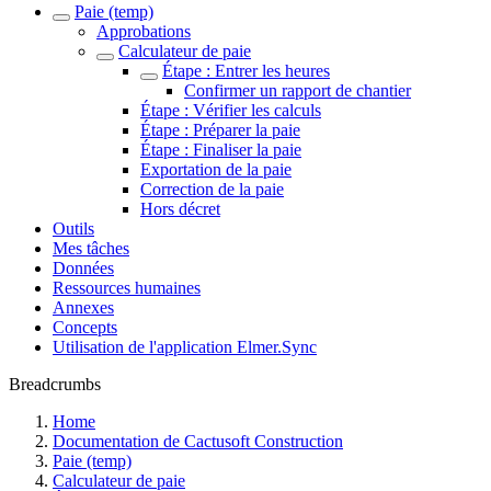
Paie (temp)
Approbations
Calculateur de paie
Étape : Entrer les heures
Confirmer un rapport de chantier
Étape : Vérifier les calculs
Étape : Préparer la paie
Étape : Finaliser la paie
Exportation de la paie
Correction de la paie
Hors décret
Outils
Mes tâches
Données
Ressources humaines
Annexes
Concepts
Utilisation de l'application Elmer.Sync
Breadcrumbs
Home
Documentation de Cactusoft Construction
Paie (temp)
Calculateur de paie