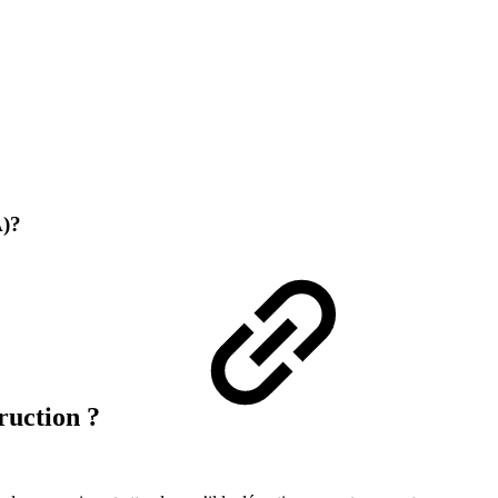
A)?
truction ?